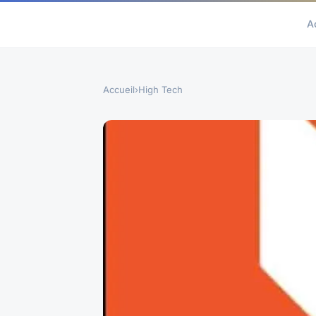
A
Accueil
›
High Tech