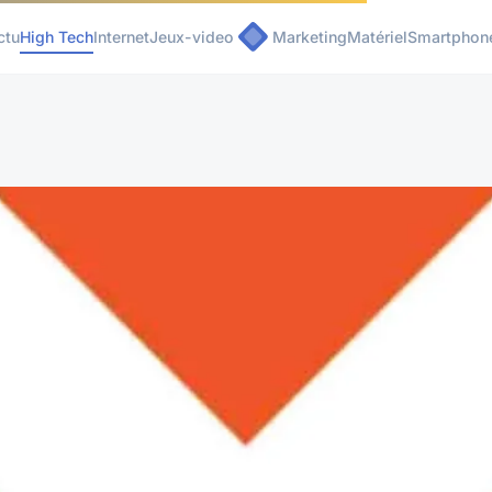
ctu
High Tech
Internet
Jeux-video
Marketing
Matériel
Smartphon