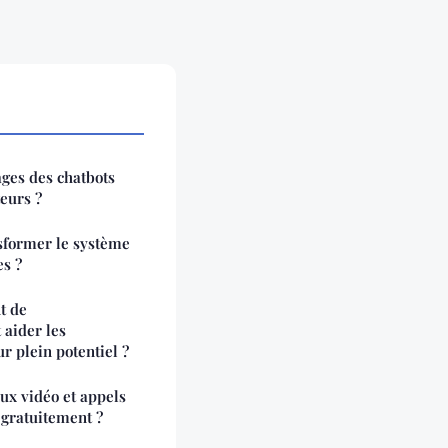
ages des chatbots
teurs ?
former le système
es ?
t de
 aider les
r plein potentiel ?
ux vidéo et appels
 gratuitement ?