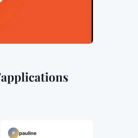
'applications
pauline
P