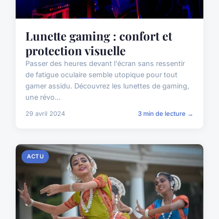
Lunette gaming : confort et
protection visuelle
Passer des heures devant l'écran sans ressentir
de fatigue oculaire semble utopique pour tout
gamer assidu. Découvrez les lunettes de gaming,
une révo...
29 avril 2024
3 min de lecture →
ACTU